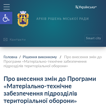
Українська
Відкрити Панель інструменті
АРХІВ РІШЕНЬ МІСЬКОЇ РАДИ
Smart city
Контакти
Головна
/
Рішення виконкому
/
Про внесення змін до
Програми «Матеріально-технічне забезпечення
підрозділів територіальної оборони»
Про внесення змін до Програми
«Матеріально-технічне
забезпечення підрозділів
територіальної оборони»