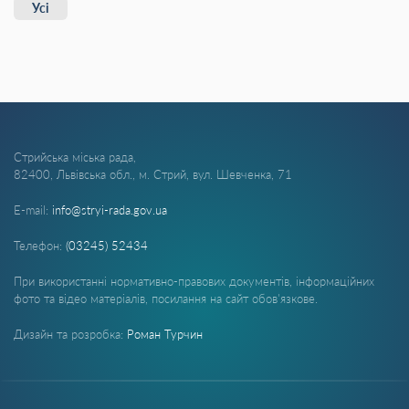
Усі
Стрийська міська рада,
82400, Львівська обл., м. Стрий, вул. Шевченка, 71
E-mail:
info@stryi-rada.gov.ua
Телефон:
(03245) 52434
При використанні нормативно-правових документів, інформаційних
фото та відео матеріалів, посилання на сайт обов'язкове.
Дизайн та розробка:
Роман Турчин