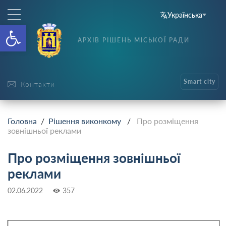
Українська
Відкрити Панель інструменті
АРХІВ РІШЕНЬ МІСЬКОЇ РАДИ
Smart city
Контакти
Головна
/
Рішення виконкому
/
Про розміщення
зовнішньої реклами
Про розміщення зовнішньої
реклами
02.06.2022
357