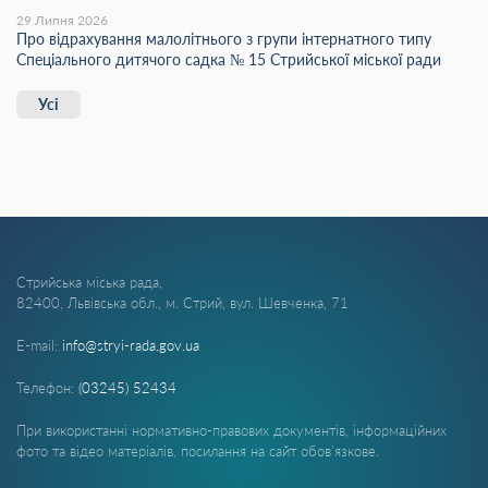
29 Липня 2026
Про відрахування малолітнього з групи інтернатного типу
Спеціального дитячого садка № 15 Стрийської міської ради
Усі
Стрийська міська рада,
82400, Львівська обл., м. Стрий, вул. Шевченка, 71
E-mail:
info@stryi-rada.gov.ua
Телефон:
(03245) 52434
При використанні нормативно-правових документів, інформаційних
фото та відео матеріалів, посилання на сайт обов'язкове.