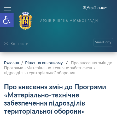
Українська
Відкрити Панель інструменті
АРХІВ РІШЕНЬ МІСЬКОЇ РАДИ
Smart city
Контакти
Головна
/
Рішення виконкому
/
Про внесення змін до
Програми «Матеріально-технічне забезпечення
підрозділів територіальної оборони»
Про внесення змін до Програми
«Матеріально-технічне
забезпечення підрозділів
територіальної оборони»