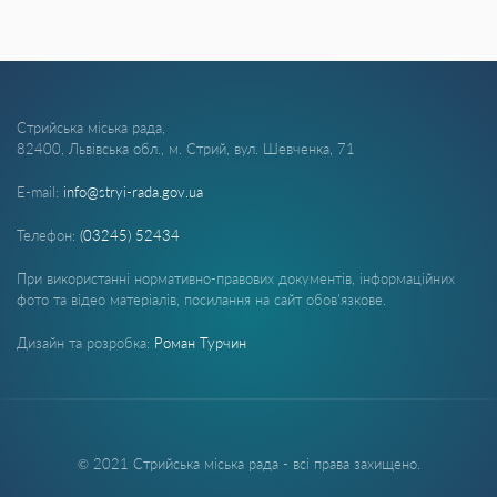
Стрийська міська рада,
82400, Львівська обл., м. Стрий, вул. Шевченка, 71
E-mail:
info@stryi-rada.gov.ua
Телефон:
(03245) 52434
При використанні нормативно-правових документів, інформаційних
фото та відео матеріалів, посилання на сайт обов'язкове.
Дизайн та розробка:
Роман Турчин
© 2021 Стрийська міська рада - всі права захищено.