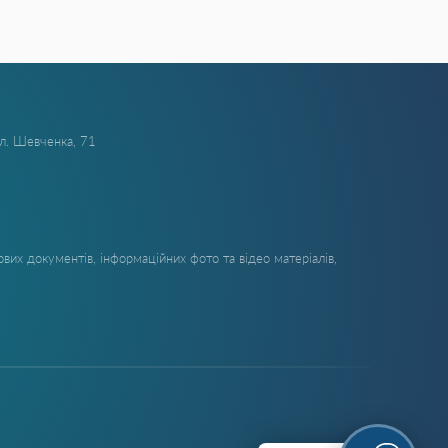
ул. Шевченка, 71
вих документів, інформаційних фото та відео матеріалів,