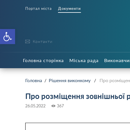
Портал міста
Документи
Відкрити Панель інструменті
Контакти
Головна сторінка
Міська рада
Виконавчи
Головна
/
Рішення виконкому
/
Про розміщен
Про розміщення зовнішньої 
26.05.2022
367