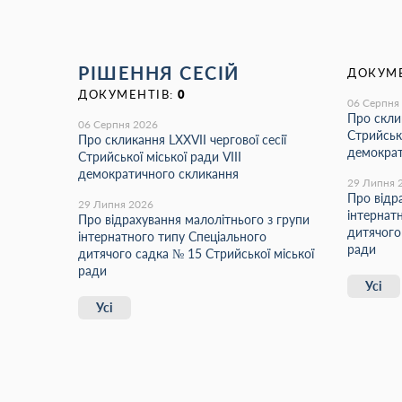
РІШЕННЯ СЕСІЙ
ДОКУМЕ
ДОКУМЕНТІВ:
0
06 Серпня
Про склик
06 Серпня 2026
Стрийсько
Про скликання LХХVІІ чергової сесії
демократ
Стрийської міської ради VIII
демократичного скликання
29 Липня 
Про відр
29 Липня 2026
інтернат
Про відрахування малолітнього з групи
дитячого
інтернатного типу Спеціального
ради
дитячого садка № 15 Стрийської міської
ради
Усі
Усі