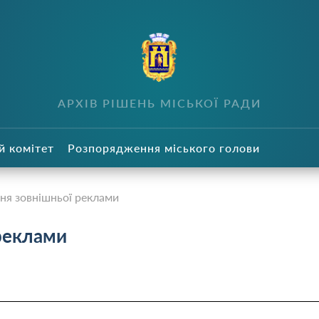
в
АРХІВ РІШЕНЬ МІСЬКОЇ РАДИ
й комітет
Розпорядження міського голови
ня зовнішньої реклами
реклами