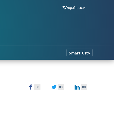
Українська
Smart City
00
00
00