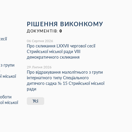
РІШЕННЯ ВИКОНКОМУ
ДОКУМЕНТІВ:
0
есії
06 Серпня 2026
Про скликання LХХVІІ чергової сесії
Стрийської міської ради VIII
демократичного скликання
 з групи
29 Липня 2026
о
Про відрахування малолітнього з групи
 міської
інтернатного типу Спеціального
дитячого садка № 15 Стрийської міської
ради
роботи
Усі
ї міської