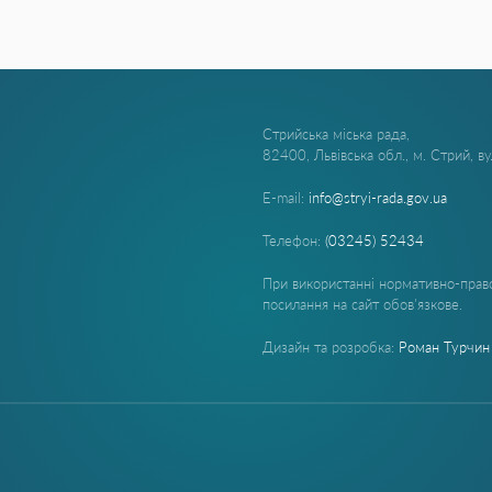
Стрийська міська рада,
82400, Львівська обл., м. Стрий, в
E-mail:
info@stryi-rada.gov.ua
Телефон:
(03245) 52434
При використанні нормативно-право
посилання на сайт обов'язкове.
Дизайн та розробка:
Роман Турчин