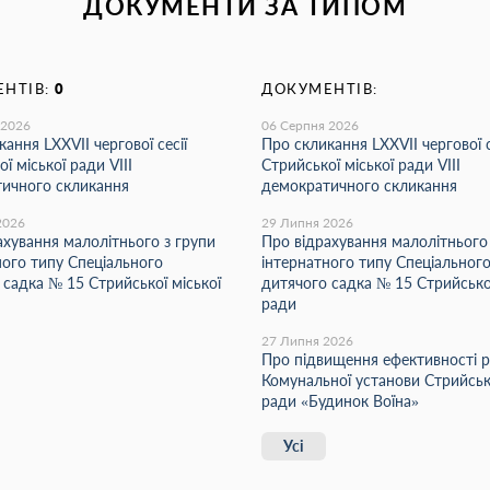
ДОКУМЕНТИ ЗА ТИПОМ
НТІВ:
0
ДОКУМЕНТІВ:
 2026
06 Серпня 2026
ання LХХVІІ чергової сесії
Про скликання LХХVІІ чергової с
ї міської ради VIII
Стрийської міської ради VIII
ичного скликання
демократичного скликання
2026
29 Липня 2026
ахування малолітнього з групи
Про відрахування малолітнього
ного типу Спеціального
інтернатного типу Спеціальног
 садка № 15 Стрийської міської
дитячого садка № 15 Стрийської
ради
27 Липня 2026
Про підвищення ефективності 
Комунальної установи Стрийсько
ради «Будинок Воїна»
Усі