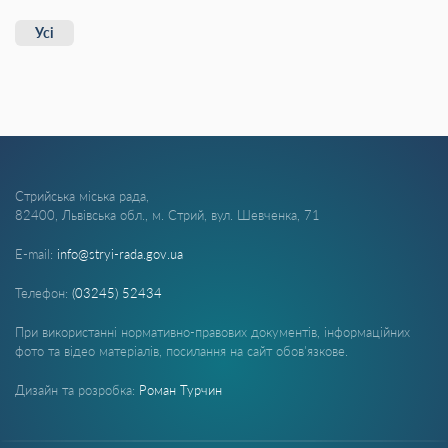
Усі
Стрийська міська рада,
82400, Львівська обл., м. Стрий, вул. Шевченка, 71
E-mail:
info@stryi-rada.gov.ua
Телефон:
(03245) 52434
При використанні нормативно-правових документів, інформаційних
фото та відео матеріалів, посилання на сайт обов'язкове.
Дизайн та розробка:
Роман Турчин