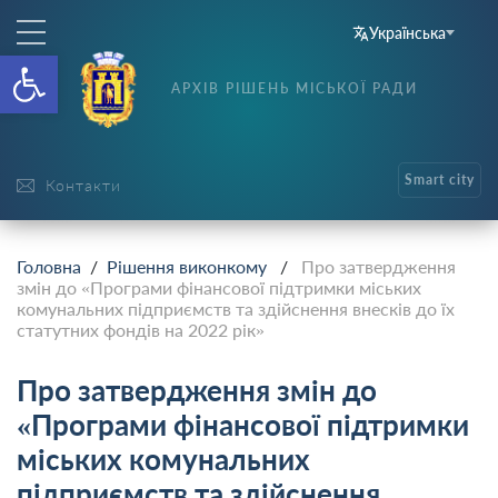
Українська
Відкрити Панель інструменті
АРХІВ РІШЕНЬ МІСЬКОЇ РАДИ
Smart city
Контакти
Головна
/
Рішення виконкому
/
Про затвердження
змін до «Програми фінансової підтримки міських
комунальних підприємств та здійснення внесків до їх
статутних фондів на 2022 рік»
Про затвердження змін до
«Програми фінансової підтримки
міських комунальних
підприємств та здійснення