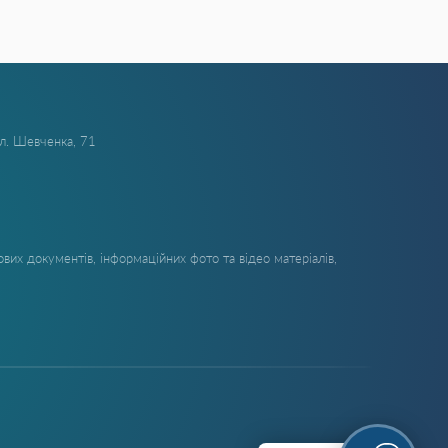
ул. Шевченка, 71
вих документів, інформаційних фото та відео матеріалів,