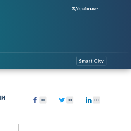
Українська
Smart City
ни
00
00
00