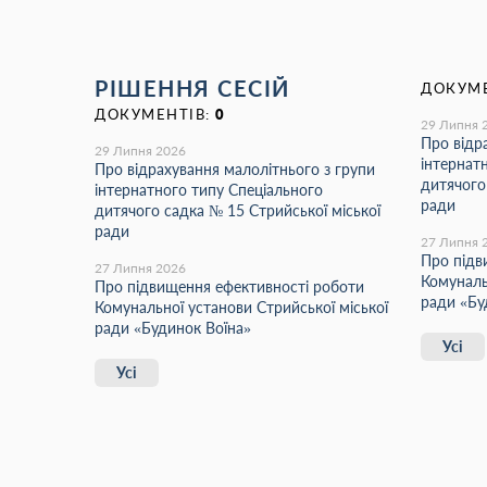
РІШЕННЯ СЕСІЙ
ДОКУМЕ
ДОКУМЕНТІВ:
0
29 Липня 
Про відр
29 Липня 2026
інтернат
Про відрахування малолітнього з групи
дитячого
інтернатного типу Спеціального
ради
дитячого садка № 15 Стрийської міської
ради
27 Липня 
Про підв
27 Липня 2026
Комуналь
Про підвищення ефективності роботи
ради «Бу
Комунальної установи Стрийської міської
ради «Будинок Воїна»
Усі
Усі