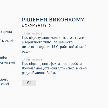
РІШЕННЯ ВИКОНКОМУ
ДОКУМЕНТІВ:
0
 з групи
29 Липня 2026
о
Про відрахування малолітнього з групи
 міської
інтернатного типу Спеціального
дитячого садка № 15 Стрийської міської
ради
роботи
27 Липня 2026
ї міської
Про підвищення ефективності роботи
Комунальної установи Стрийської міської
ради «Будинок Воїна»
сцевої
Усі
іської