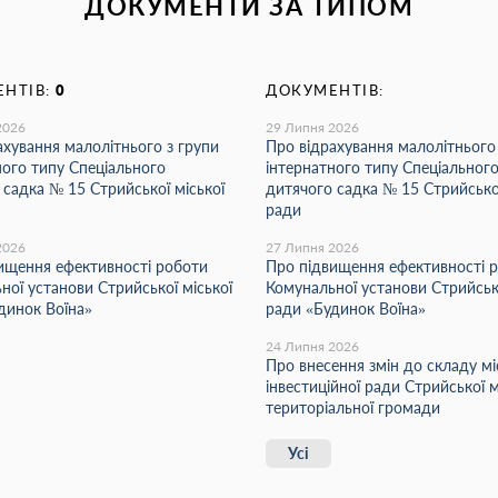
ДОКУМЕНТИ ЗА ТИПОМ
НТІВ:
0
ДОКУМЕНТІВ:
2026
29 Липня 2026
ахування малолітнього з групи
Про відрахування малолітнього
ного типу Спеціального
інтернатного типу Спеціальног
 садка № 15 Стрийської міської
дитячого садка № 15 Стрийської
ради
2026
27 Липня 2026
ищення ефективності роботи
Про підвищення ефективності 
ної установи Стрийської міської
Комунальної установи Стрийсько
динок Воїна»
ради «Будинок Воїна»
24 Липня 2026
Про внесення змін до складу мі
інвестиційної ради Стрийської м
територіальної громади
Усі