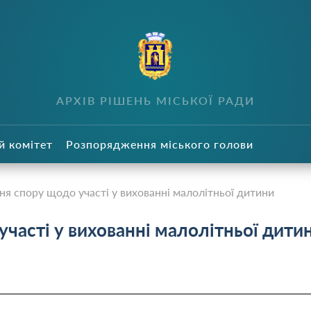
в
АРХІВ РІШЕНЬ МІСЬКОЇ РАДИ
й комітет
Розпорядження міського голови
ня спору щодо участі у вихованні малолітньої дитини
участі у вихованні малолітньої дити