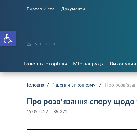
Портал міста
Документи
Відкрити Панель інструменті
Контакти
Головна сторінка
Міська рада
Виконавчи
Головна
/
Рішення виконкому
/
Про розв’язан
Про розв’язання спору щодо 
19.05.2022
371