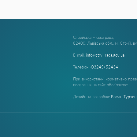
Стрийська міська рада,
82400, Львівська обл., м. Стрий, в
E-mail:
info@stryi-rada.gov.ua
Телефон:
(03245) 52434
При використанні нормативно-право
посилання на сайт обов'язкове.
Дизайн та розробка:
Роман Турчин