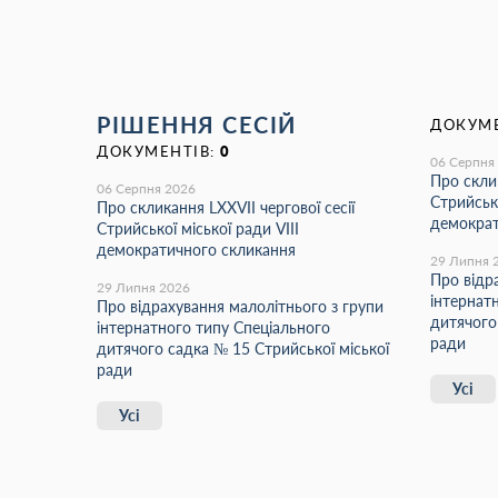
РІШЕННЯ СЕСІЙ
ДОКУМЕ
ДОКУМЕНТІВ:
0
06 Серпня
Про склик
06 Серпня 2026
Стрийсько
Про скликання LХХVІІ чергової сесії
демократ
Стрийської міської ради VIII
демократичного скликання
29 Липня 
Про відр
29 Липня 2026
інтернат
Про відрахування малолітнього з групи
дитячого
інтернатного типу Спеціального
ради
дитячого садка № 15 Стрийської міської
ради
Усі
Усі