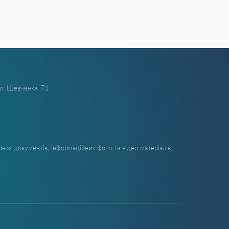
ул. Шевченка, 71
вих документів, інформаційних фото та відео матеріалів,