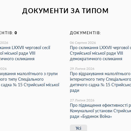
ДОКУМЕНТИ ЗА ТИПОМ
НТІВ:
0
ДОКУМЕНТІВ:
 2026
06 Серпня 2026
ання LХХVІІ чергової сесії
Про скликання LХХVІІ чергової с
ї міської ради VIII
Стрийської міської ради VIII
ичного скликання
демократичного скликання
2026
29 Липня 2026
ахування малолітнього з групи
Про відрахування малолітнього
ного типу Спеціального
інтернатного типу Спеціальног
 садка № 15 Стрийської міської
дитячого садка № 15 Стрийської
ради
27 Липня 2026
Про підвищення ефективності 
Комунальної установи Стрийсько
ради «Будинок Воїна»
Усі