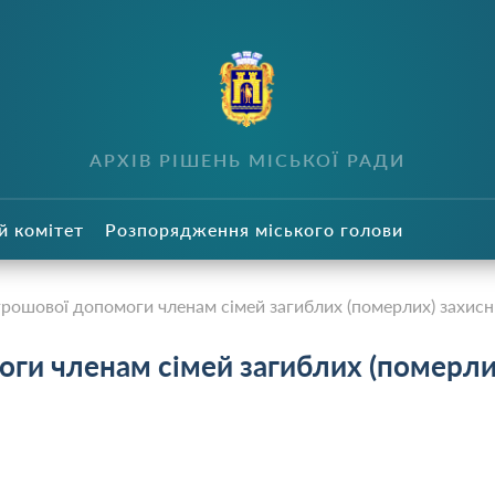
в
АРХІВ РІШЕНЬ МІСЬКОЇ РАДИ
й комітет
Розпорядження міського голови
рошової допомоги членам сімей загиблих (померлих) захисн
оги членам сімей загиблих (померли