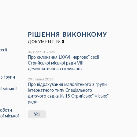
РІШЕННЯ ВИКОНКОМУ
ДОКУМЕНТІВ:
0
есії
06 Серпня 2026
Про скликання LХХVІІ чергової сесії
Стрийської міської ради VIII
демократичного скликання
 з групи
29 Липня 2026
о
Про відрахування малолітнього з групи
 міської
інтернатного типу Спеціального
дитячого садка № 15 Стрийської міської
ради
роботи
Усі
ї міської