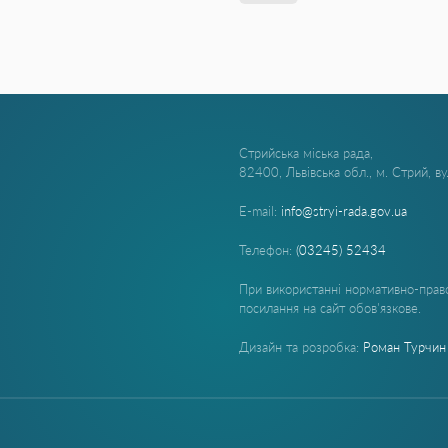
Стрийська міська рада,
82400, Львівська обл., м. Стрий, в
E-mail:
info@stryi-rada.gov.ua
Телефон:
(03245) 52434
При використанні нормативно-право
посилання на сайт обов'язкове.
Дизайн та розробка:
Роман Турчин