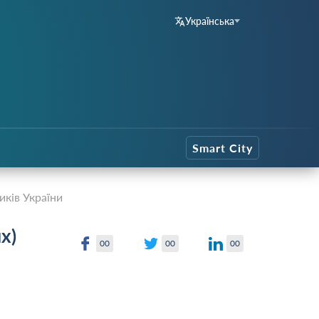
Українська
Smart City
иків України
х)
00
00
00