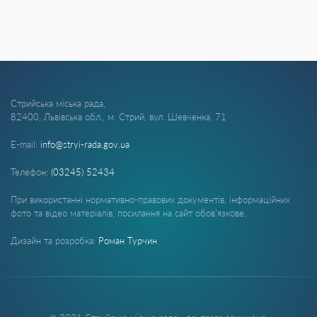
Стрийська міська рада,
82400, Львівська обл., м. Стрий, вул. Шевченка, 71
E-mail:
info@stryi-rada.gov.ua
Телефон:
(03245) 52434
При використанні нормативно-правових документів, інформаційних
фото та відео матеріалів, посилання на сайт обов'язкове.
Дизайн та розробка:
Роман Турчин