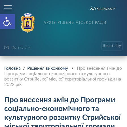
Українська
Відкрити Панель інструменті
АРХІВ РІШЕНЬ МІСЬКОЇ РАДИ
Smart city
Контакти
Головна
/
Рішення виконкому
/
Про внесення змін до
Програми соціально-економічного та культурного
розвитку Стрийської міської територіальної громади на
2022 рік
Про внесення змін до Програми
соціально-економічного та
культурного розвитку Стрийської
міської територіальної громади