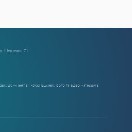
ул. Шевченка, 71
вих документів, інформаційних фото та відео матеріалів,