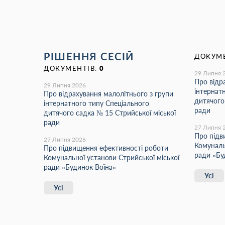
РІШЕННЯ СЕСІЙ
ДОКУМЕ
ДОКУМЕНТІВ:
0
29 Липня 
Про відр
29 Липня 2026
інтернат
Про відрахування малолітнього з групи
дитячого
інтернатного типу Спеціального
ради
дитячого садка № 15 Стрийської міської
ради
27 Липня 
Про підв
27 Липня 2026
Комуналь
Про підвищення ефективності роботи
ради «Бу
Комунальної установи Стрийської міської
ради «Будинок Воїна»
Усі
Усі