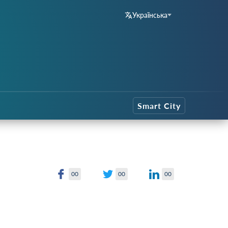
Українська
Smart City
00
00
00