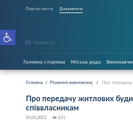
Портал міста
Документи
Відкрити Панель інструменті
Контакти
Головна сторінка
Міська рада
Виконавчи
Головна
/
Рішення виконкому
/
Про передачу 
Про передачу житлових будин
співвласникам
05.01.2022
551