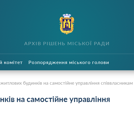
в
АРХІВ РІШЕНЬ МІСЬКОЇ РАДИ
й комітет
Розпорядження міського голови
житлових будинків на самостійне управління співвласникам
ків на самостійне управління