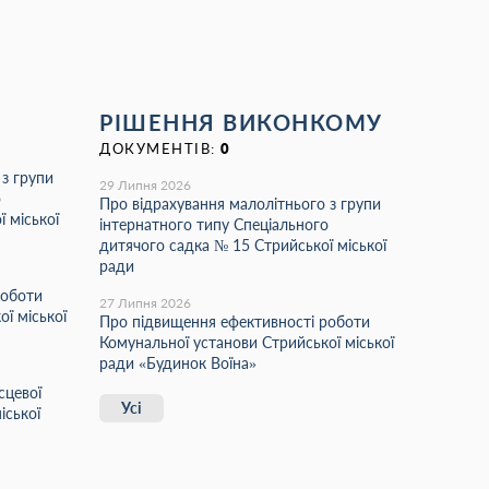
РІШЕННЯ ВИКОНКОМУ
ДОКУМЕНТІВ:
0
 з групи
29 Липня 2026
о
Про відрахування малолітнього з групи
 міської
інтернатного типу Спеціального
дитячого садка № 15 Стрийської міської
ради
роботи
27 Липня 2026
ї міської
Про підвищення ефективності роботи
Комунальної установи Стрийської міської
ради «Будинок Воїна»
сцевої
Усі
іської