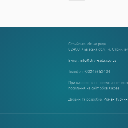
Стрийська міська рада,
82400, Львівська обл., м. Стрий, в
E-mail:
info@stryi-rada.gov.ua
Телефон:
(03245) 52434
При використанні нормативно-право
посилання на сайт обов'язкове.
Дизайн та розробка:
Роман Турчин