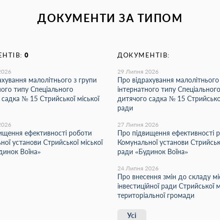
ДОКУМЕНТИ ЗА ТИПОМ
НТІВ:
0
ДОКУМЕНТІВ:
2026
29 Липня 2026
ахування малолітнього з групи
Про відрахування малолітнього
ного типу Спеціального
інтернатного типу Спеціальног
 садка № 15 Стрийської міської
дитячого садка № 15 Стрийської
ради
2026
27 Липня 2026
ищення ефективності роботи
Про підвищення ефективності 
ної установи Стрийської міської
Комунальної установи Стрийсько
динок Воїна»
ради «Будинок Воїна»
24 Липня 2026
Про внесення змін до складу мі
інвестиційної ради Стрийської м
територіальної громади
Усі