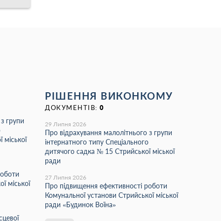
РІШЕННЯ ВИКОНКОМУ
ДОКУМЕНТІВ:
0
 з групи
29 Липня 2026
о
Про відрахування малолітнього з групи
 міської
інтернатного типу Спеціального
дитячого садка № 15 Стрийської міської
ради
роботи
27 Липня 2026
ї міської
Про підвищення ефективності роботи
Комунальної установи Стрийської міської
ради «Будинок Воїна»
сцевої