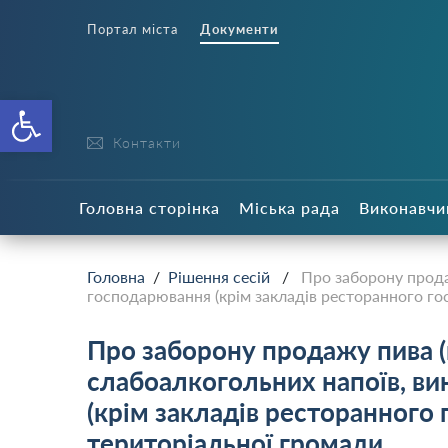
Портал міста
Документи
Відкрити Панель інструменті
Контакти
Головна сторінка
Міська рада
Виконавчи
Головна
/
Рішення сесій
/
Про заборону прода
господарювання (крім закладів ресторанного гос
Про заборону продажу пива (
слабоалкогольних напоїв, ви
(крім закладів ресторанного 
територіальної громади