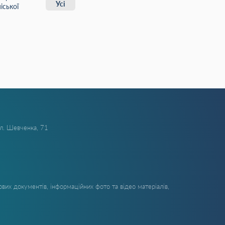
Усі
іської
ул. Шевченка, 71
вих документів, інформаційних фото та відео матеріалів,