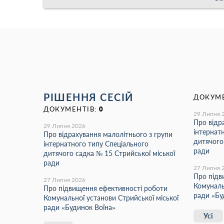
РІШЕННЯ СЕСІЙ
ДОКУМЕ
ДОКУМЕНТІВ:
0
29 Липня 
Про відр
29 Липня 2026
інтернат
Про відрахування малолітнього з групи
дитячого
інтернатного типу Спеціального
ради
дитячого садка № 15 Стрийської міської
ради
27 Липня 
Про підв
27 Липня 2026
Комуналь
Про підвищення ефективності роботи
ради «Бу
Комунальної установи Стрийської міської
ради «Будинок Воїна»
Усі