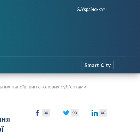
Українська
Smart City
ьних напоїв, вин столових суб’єктами
,
00
00
00
ння
ї