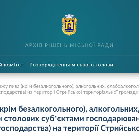
в
АРХІВ РІШЕНЬ МІСЬКОЇ РАДИ
й комітет
Розпорядження міського голови
жу пива (крім безалкогольного), алкогольних, слабоалкогол
подарства) на території Стрийської територіальної громади
крім безалкогольного), алкогольних
н столових суб’єктами господарюва
господарства) на території Стрийсько