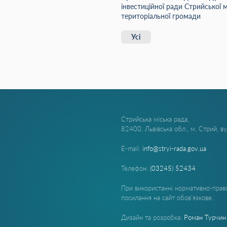
інвестиційної ради Стрийської м
територіальної громади
Усі
Стрийська міська рада,
82400, Львівська обл., м. Стрий, в
E-mail:
info@stryi-rada.gov.ua
Телефон:
(03245) 52434
При використанні нормативно-право
посилання на сайт обов'язкове.
Дизайн та розробка:
Роман Турчин