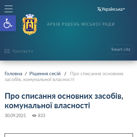
Українська
Відкрити Панель інструменті
АРХІВ РІШЕНЬ МІСЬКОЇ РАДИ
Smart city
Контакти
Головна
/
Рішення сесій
/
Про списання основних
засобів, комунальної власності
Про списання основних засобів,
комунальної власності
30.09.2021
833