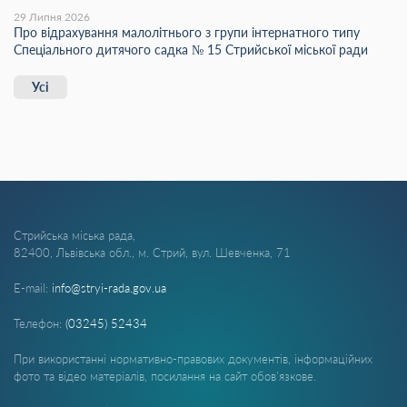
29 Липня 2026
Про відрахування малолітнього з групи інтернатного типу
Спеціального дитячого садка № 15 Стрийської міської ради
Усі
Стрийська міська рада,
82400, Львівська обл., м. Стрий, вул. Шевченка, 71
E-mail:
info@stryi-rada.gov.ua
Телефон:
(03245) 52434
При використанні нормативно-правових документів, інформаційних
фото та відео матеріалів, посилання на сайт обов'язкове.