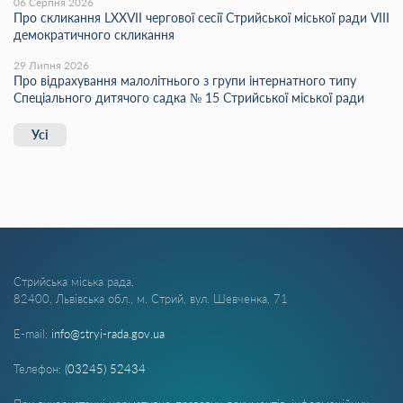
06 Серпня 2026
Про скликання LХХVІІ чергової сесії Стрийської міської ради VIII
демократичного скликання
29 Липня 2026
Про відрахування малолітнього з групи інтернатного типу
Спеціального дитячого садка № 15 Стрийської міської ради
Усі
Стрийська міська рада,
82400, Львівська обл., м. Стрий, вул. Шевченка, 71
E-mail:
info@stryi-rada.gov.ua
Телефон:
(03245) 52434