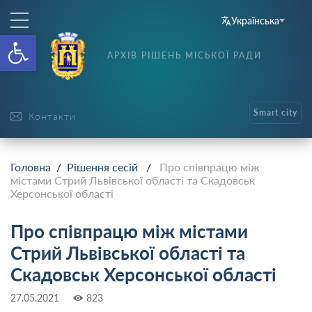
Українська
Відкрити Панель інструменті
АРХІВ РІШЕНЬ МІСЬКОЇ РАДИ
Smart city
Контакти
Головна
/
Рішення сесій
/
Про співпрацю між
містами Стрий Львівської області та Скадовськ
Херсонської області
Про співпрацю між містами
Стрий Львівської області та
Скадовськ Херсонської області
27.05.2021
823