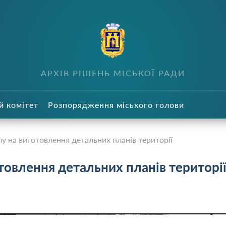
в
АРХІВ РІШЕНЬ МІСЬКОЇ РАДИ
й комітет
Розпорядження міського голови
у на виготовлення детальних планів території
товлення детальних планів територі