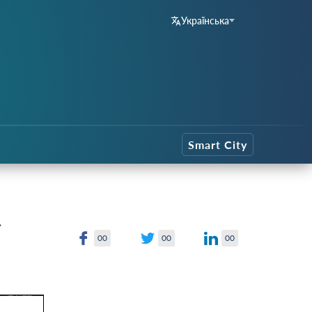
Українська
Smart City
ї
00
00
00