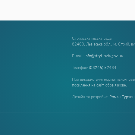
Стрийська міська рада,
82400, Львівська обл., м. Стрий, в
E-mail:
info@stryi-rada.gov.ua
Телефон:
(03245) 52434
При використанні нормативно-право
посилання на сайт обов'язкове.
Дизайн та розробка:
Роман Турчин