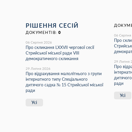
РІШЕННЯ СЕСІЙ
ДОКУМЕ
ДОКУМЕНТІВ:
0
06 Серпня
Про склик
06 Серпня 2026
Стрийсько
Про скликання LХХVІІ чергової сесії
демократ
Стрийської міської ради VIII
демократичного скликання
29 Липня 
Про відр
29 Липня 2026
інтернат
Про відрахування малолітнього з групи
дитячого
інтернатного типу Спеціального
ради
дитячого садка № 15 Стрийської міської
ради
Усі
Усі