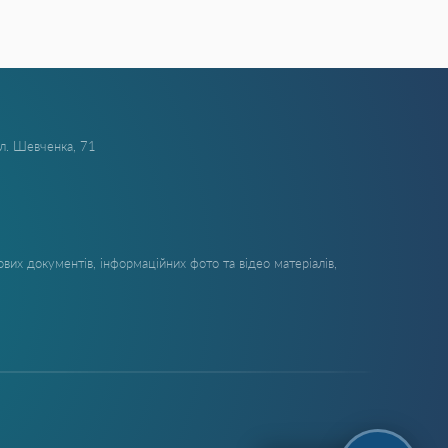
ул. Шевченка, 71
вих документів, інформаційних фото та відео матеріалів,