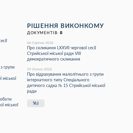
РІШЕННЯ ВИКОНКОМУ
ДОКУМЕНТІВ:
0
есії
06 Серпня 2026
Про скликання LХХVІІ чергової сесії
Стрийської міської ради VIII
демократичного скликання
 з групи
29 Липня 2026
о
Про відрахування малолітнього з групи
 міської
інтернатного типу Спеціального
дитячого садка № 15 Стрийської міської
ради
роботи
Усі
ї міської