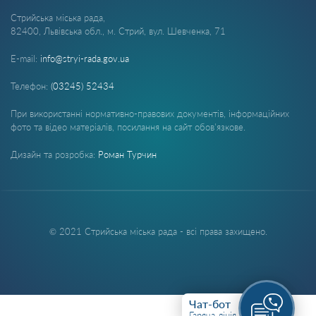
Стрийська міська рада,
82400, Львівська обл., м. Стрий, вул. Шевченка, 71
E-mail:
info@stryi-rada.gov.ua
Телефон:
(03245) 52434
При використанні нормативно-правових документів, інформаційних
фото та відео матеріалів, посилання на сайт обов'язкове.
Дизайн та розробка:
Роман Турчин
© 2021 Стрийська міська рада - всі права захищено.
Чат-бот
Гаряча лінія