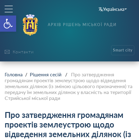
Українська
Відкрити Панель інструменті
АРХІВ РІШЕНЬ МІСЬКОЇ РАДИ
Smart city
Контакти
Головна
/
Рішення сесій
/
Про затвердження
громадянам проектів землеустрою щодо відведення
земельних ділянок (із зміною цільового призначення) та
передачу їм земельних ділянок у власність на території
Стрийської міської ради
Про затвердження громадянам
проектів землеустрою щодо
відведення земельних ділянок (із