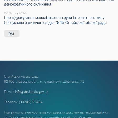
демократичного скликання
29 Липня 2026
Про відрахування малолітнього з групи інтернатного типу
Спеціального дитячого садка № 15 Стрийської міської ради
Усі
Стрийська міська рада,
82400, Львівська обл., м. Стрий, вул. Шевченка, 71
E-mail:
info@stryi-rada.gov.ua
Телефон:
(03245) 52434
При використанні нормативно-правових документів, інформаційних
фото та відео матеріалів, посилання на сайт обов'язкове.