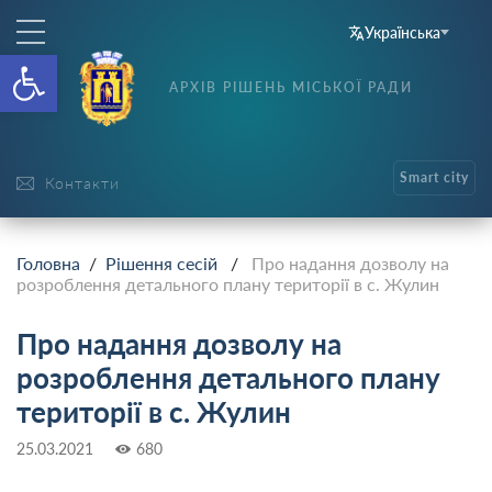
Українська
Відкрити Панель інструменті
АРХІВ РІШЕНЬ МІСЬКОЇ РАДИ
Smart city
Контакти
Головна
/
Рішення сесій
/
Про надання дозволу на
розроблення детального плану території в с. Жулин
Про надання дозволу на
розроблення детального плану
території в с. Жулин
25.03.2021
680