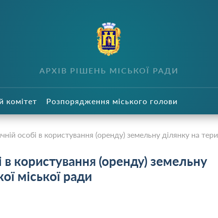
в
АРХІВ РІШЕНЬ МІСЬКОЇ РАДИ
й комітет
Розпорядження міського голови
ій особі в користування (оренду) земельну ділянку на тери
 в користування (оренду) земельну
кої міської ради