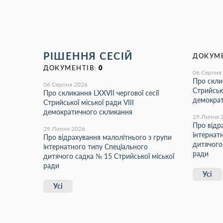
РІШЕННЯ СЕСІЙ
ДОКУМЕ
ДОКУМЕНТІВ:
0
06 Серпня
Про склик
06 Серпня 2026
Стрийсько
Про скликання LХХVІІ чергової сесії
демократ
Стрийської міської ради VIII
демократичного скликання
29 Липня 
Про відр
29 Липня 2026
інтернат
Про відрахування малолітнього з групи
дитячого
інтернатного типу Спеціального
ради
дитячого садка № 15 Стрийської міської
ради
Усі
Усі