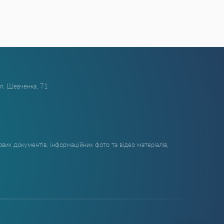
ул. Шевченка, 71
вих документів, інформаційних фото та відео матеріалів,