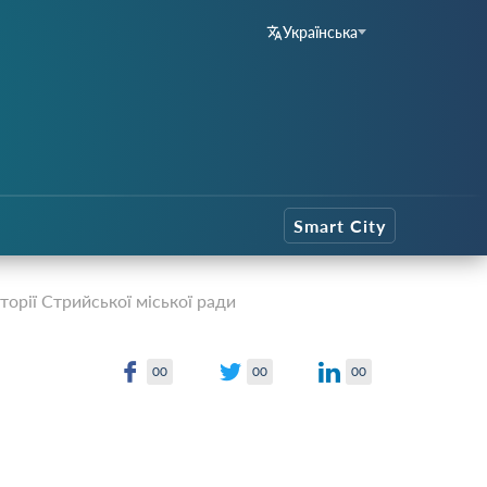
Українська
Smart City
торії Стрийської міської ради
00
00
00