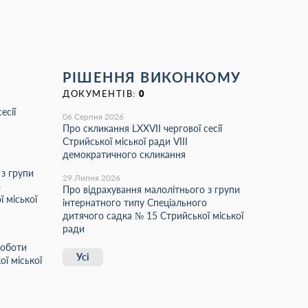
РІШЕННЯ ВИКОНКОМУ
ДОКУМЕНТІВ:
0
есії
06 Серпня 2026
Про скликання LХХVІІ чергової сесії
Стрийської міської ради VIII
демократичного скликання
 з групи
29 Липня 2026
о
Про відрахування малолітнього з групи
 міської
інтернатного типу Спеціального
дитячого садка № 15 Стрийської міської
ради
роботи
Усі
ї міської