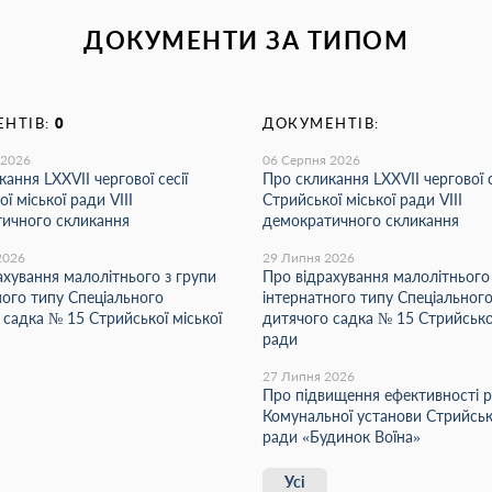
ДОКУМЕНТИ ЗА ТИПОМ
НТІВ:
0
ДОКУМЕНТІВ:
 2026
06 Серпня 2026
ання LХХVІІ чергової сесії
Про скликання LХХVІІ чергової с
ї міської ради VIII
Стрийської міської ради VIII
ичного скликання
демократичного скликання
2026
29 Липня 2026
ахування малолітнього з групи
Про відрахування малолітнього
ного типу Спеціального
інтернатного типу Спеціальног
 садка № 15 Стрийської міської
дитячого садка № 15 Стрийської
ради
27 Липня 2026
Про підвищення ефективності 
Комунальної установи Стрийсько
ради «Будинок Воїна»
Усі