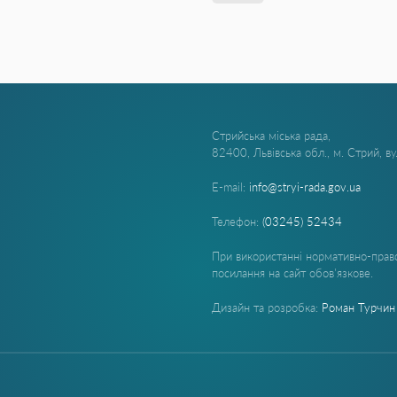
Стрийська міська рада,
82400, Львівська обл., м. Стрий, в
E-mail:
info@stryi-rada.gov.ua
Телефон:
(03245) 52434
При використанні нормативно-право
посилання на сайт обов'язкове.
Дизайн та розробка:
Роман Турчин